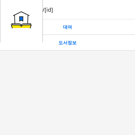
book/rent/[id]
대여
도서정보