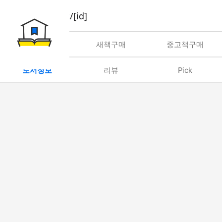
book/rent/[id]
대여
새책구매
중고책구매
도서정보
리뷰
Pick