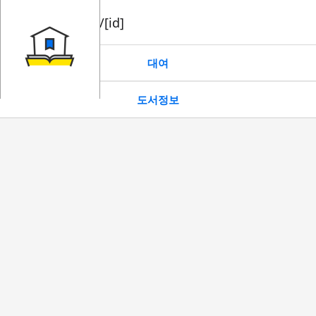
book/rent/[id]
대여
도서정보