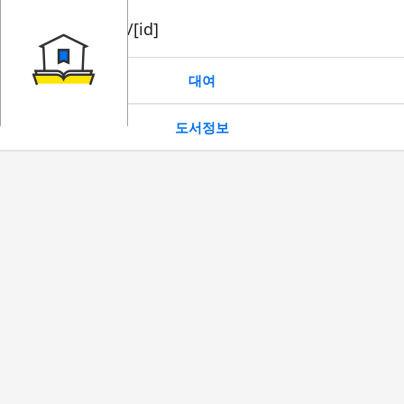
book/rent/[id]
대여
도서정보