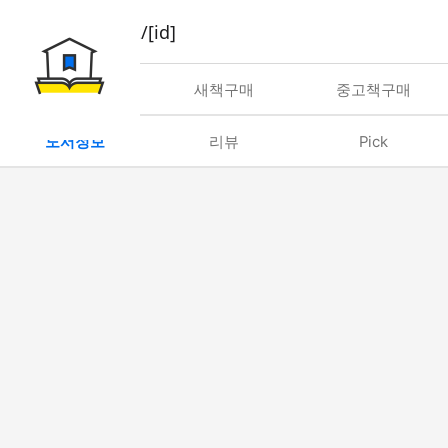
book/rent/[id]
대여
새책구매
중고책구매
도서정보
리뷰
Pick