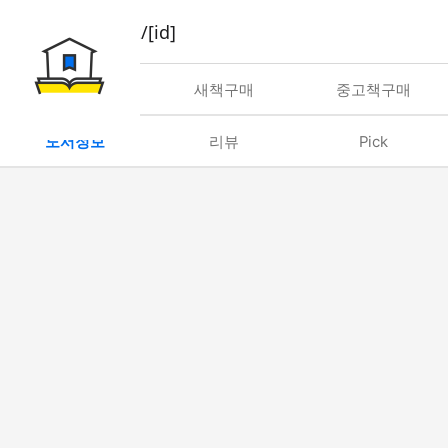
book/rent/[id]
대여
새책구매
중고책구매
도서정보
리뷰
Pick