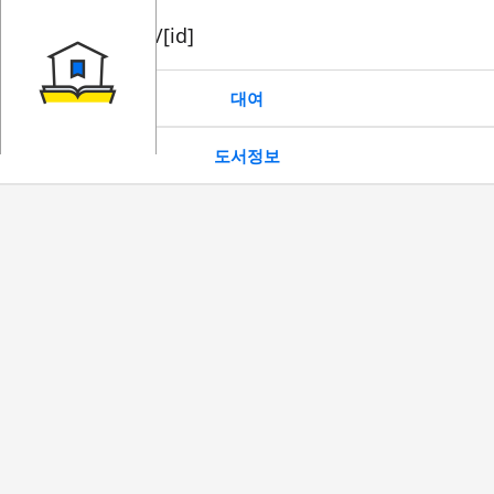
book/rent/[id]
대여
도서정보