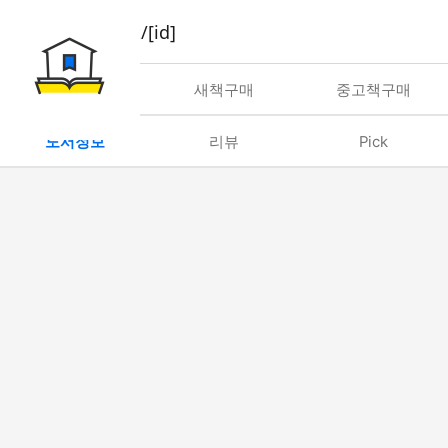
book/rent/[id]
대여
새책구매
중고책구매
도서정보
리뷰
Pick