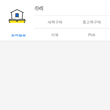
book/rent/[id]
대여
새책구매
중고책구매
도서정보
리뷰
Pick