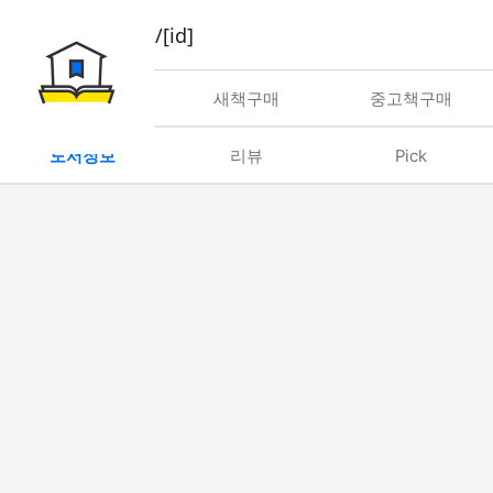
book/rent/[id]
대여
새책구매
중고책구매
도서정보
리뷰
Pick