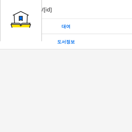
book/rent/[id]
대여
도서정보