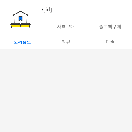
book/rent/[id]
대여
새책구매
중고책구매
도서정보
리뷰
Pick