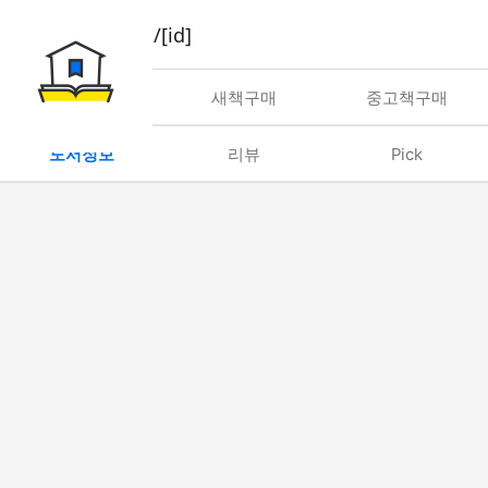
book/rent/[id]
대여
새책구매
중고책구매
도서정보
리뷰
Pick