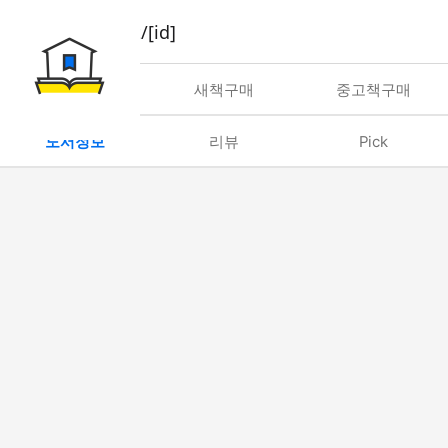
book/rent/[id]
대여
새책구매
중고책구매
도서정보
리뷰
Pick