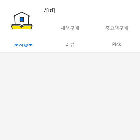
book/rent/[id]
대여
새책구매
중고책구매
도서정보
리뷰
Pick