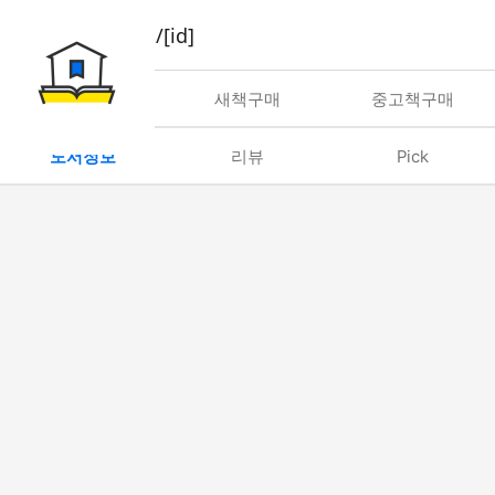
book/rent/[id]
대여
새책구매
중고책구매
도서정보
리뷰
Pick