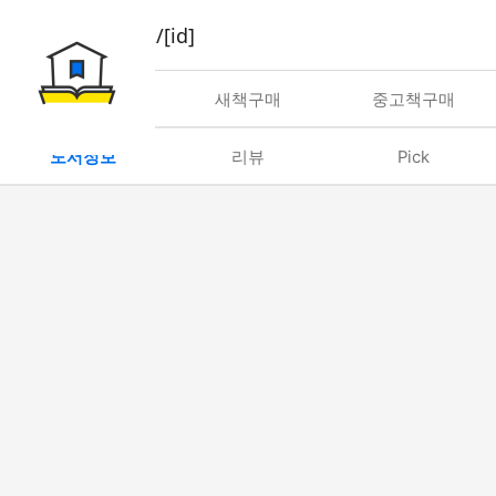
book/rent/[id]
대여
새책구매
중고책구매
도서정보
리뷰
Pick