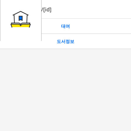
book/rent/[id]
대여
도서정보