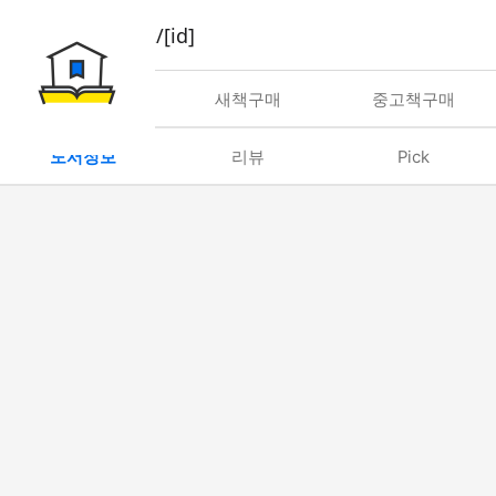
book/rent/[id]
대여
새책구매
중고책구매
도서정보
리뷰
Pick