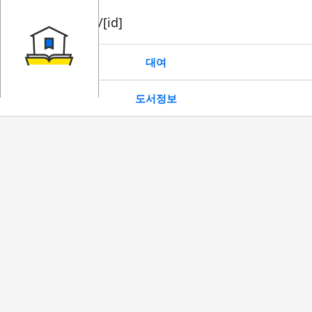
book/rent/[id]
대여
도서정보