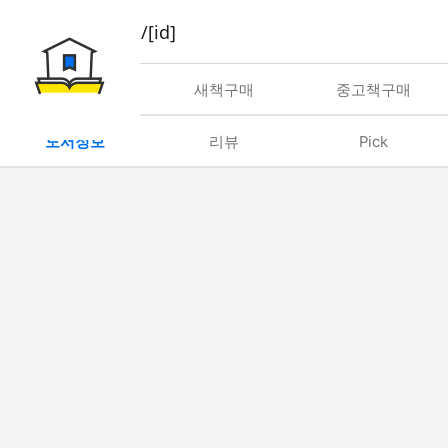
book/rent/[id]
대여
새책구매
중고책구매
도서정보
리뷰
Pick