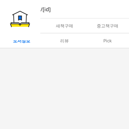
book/rent/[id]
대여
새책구매
중고책구매
도서정보
리뷰
Pick