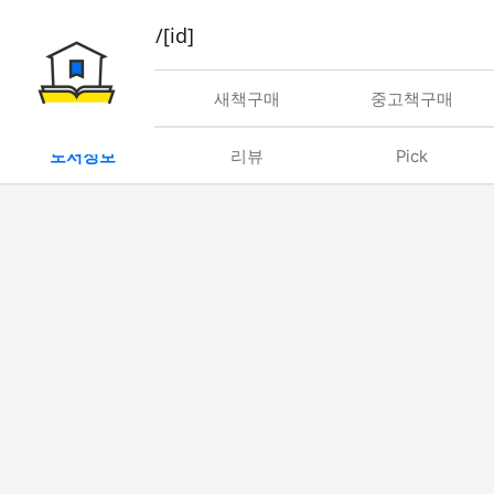
book/rent/[id]
대여
새책구매
중고책구매
도서정보
리뷰
Pick