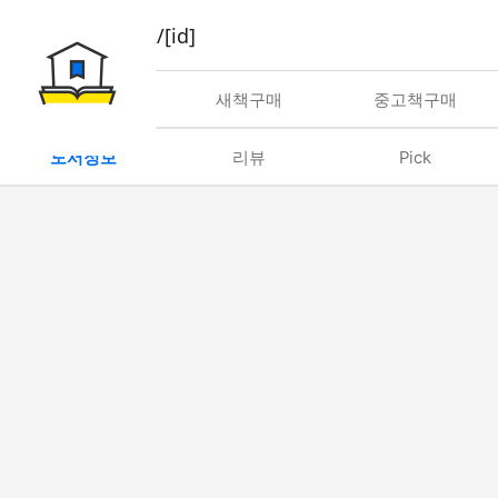
book/rent/[id]
대여
새책구매
중고책구매
도서정보
리뷰
Pick