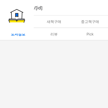
book/rent/[id]
대여
새책구매
중고책구매
도서정보
리뷰
Pick