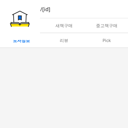
book/rent/[id]
대여
새책구매
중고책구매
도서정보
리뷰
Pick