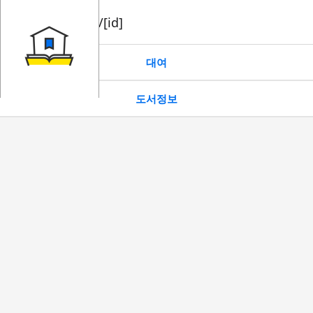
book/rent/[id]
대여
도서정보