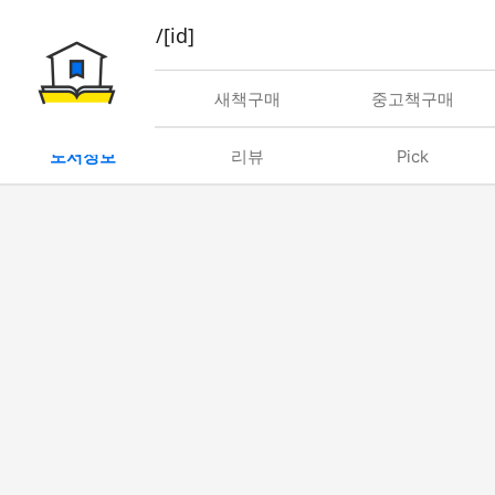
book/rent/[id]
대여
새책구매
중고책구매
도서정보
리뷰
Pick