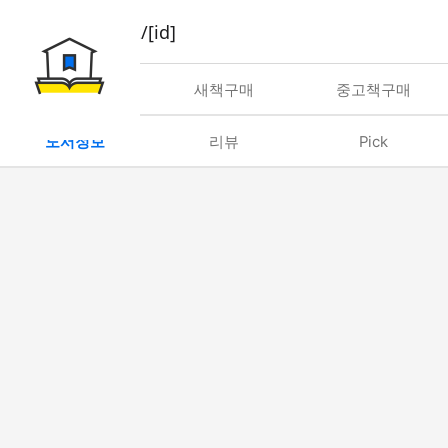
book/rent/[id]
대여
새책구매
중고책구매
도서정보
리뷰
Pick