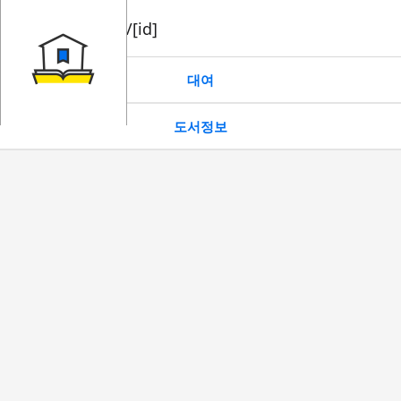
book/rent/[id]
대여
도서정보