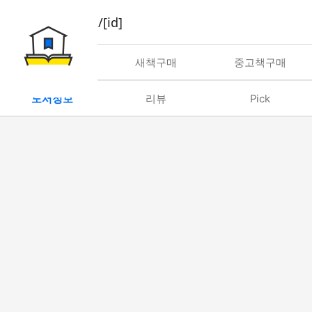
book/rent/[id]
대여
새책구매
중고책구매
도서정보
리뷰
Pick