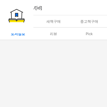
book/rent/[id]
대여
새책구매
중고책구매
도서정보
리뷰
Pick