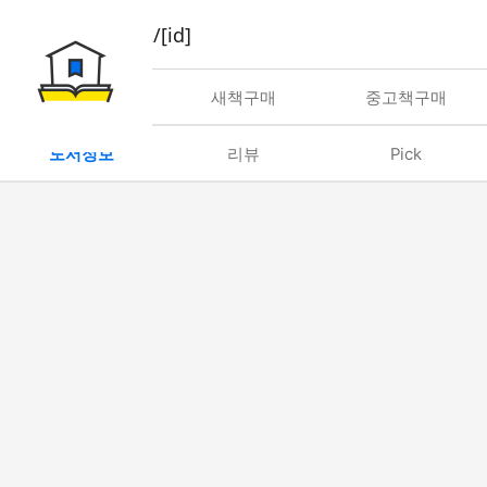
book/rent/[id]
대여
새책구매
중고책구매
도서정보
리뷰
Pick