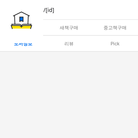
book/rent/[id]
대여
새책구매
중고책구매
도서정보
리뷰
Pick