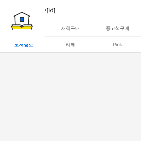
book/rent/[id]
대여
새책구매
중고책구매
도서정보
리뷰
Pick