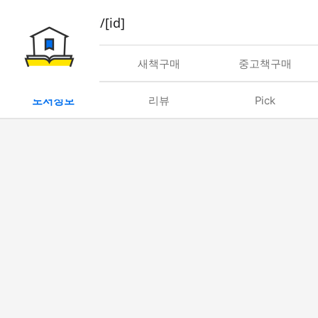
book/rent/[id]
대여
새책구매
중고책구매
도서정보
리뷰
Pick