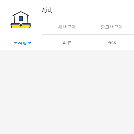
book/rent/[id]
대여
새책구매
중고책구매
도서정보
리뷰
Pick