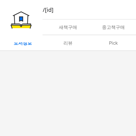
book/rent/[id]
대여
새책구매
중고책구매
도서정보
리뷰
Pick