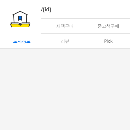
book/rent/[id]
대여
새책구매
중고책구매
도서정보
리뷰
Pick