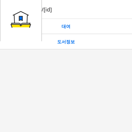
book/rent/[id]
대여
도서정보