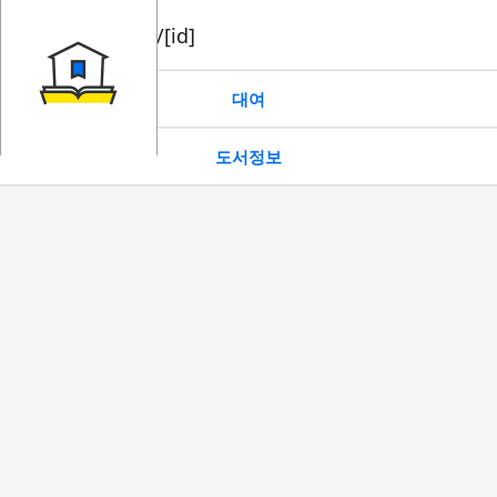
book/rent/[id]
대여
도서정보