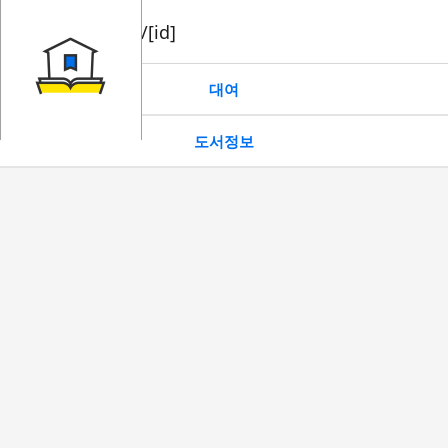
book/rent/[id]
대여
도서정보