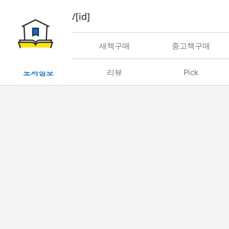
book/rent/[id]
대여
새책구매
중고책구매
도서정보
리뷰
Pick