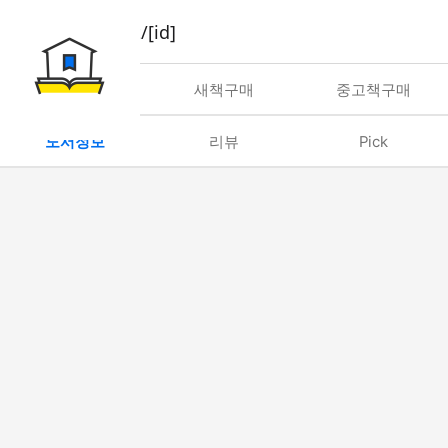
book/rent/[id]
대여
새책구매
중고책구매
도서정보
리뷰
Pick