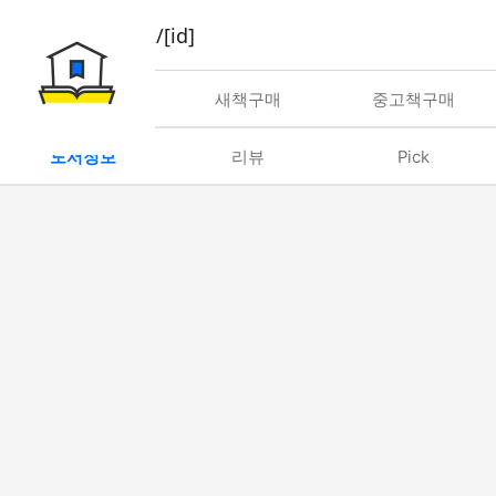
book/rent/[id]
대여
새책구매
중고책구매
도서정보
리뷰
Pick