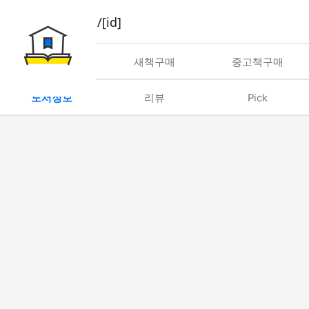
book/rent/[id]
대여
새책구매
중고책구매
도서정보
리뷰
Pick