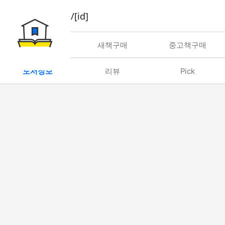
book/rent/[id]
대여
새책구매
중고책구매
도서정보
리뷰
Pick