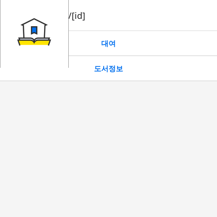
book/rent/[id]
대여
도서정보