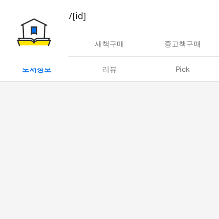
book/rent/[id]
대여
새책구매
중고책구매
도서정보
리뷰
Pick