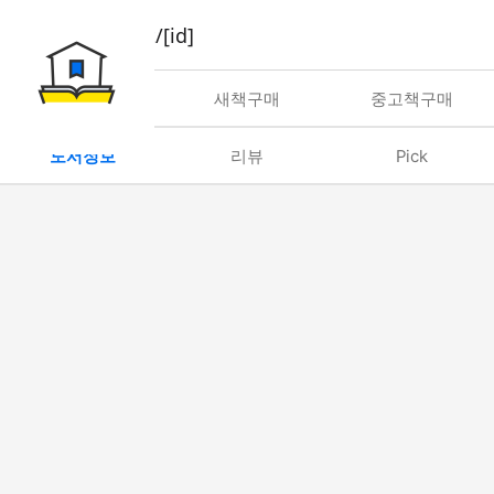
book/rent/[id]
대여
새책구매
중고책구매
도서정보
리뷰
Pick